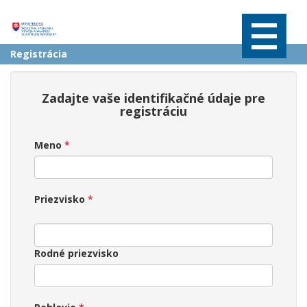
Úvodná stránka
Informácie o RIS a ŠIS
Registrácia
Často kladené otázky
Aktuálne prehľady vybraných údajov
Zadajte vaše identifikačné údaje pre
registráciu
Registre a číselníky
Meno
ŠaŠZ a zriaďovatelia
Obce a RúŠS
Priezvisko
Výkazy a metodické pokyny
Účet
Rodné priezvisko
Bezúhonnosť