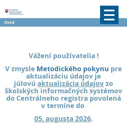
Úvodná stránka
Informácie o RIS a ŠIS
Úvod
Často kladené otázky
Aktuálne prehľady vybraných údajov
Registre a číselníky
Vážení používatelia !
ŠaŠZ a zriaďovatelia
V zmysle
Metodického pokynu
pre
Obce a RúŠS
aktualizáciu údajov je
júlovú
aktualizácia údajov
zo
Výkazy a metodické pokyny
školských informačných systémov
do Centrálneho registra povolená
Účet
v termíne do
Bezúhonnosť
05. augusta 2026
.