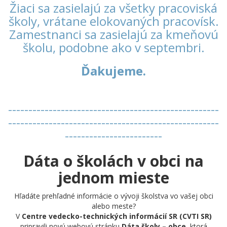
Žiaci sa zasielajú za všetky pracoviská
školy, vrátane elokovaných pracovísk.
Zamestnanci sa zasielajú za kmeňovú
školu, podobne ako v septembri.
Ďakujeme.
----------------------------------------------------
----------------------------------------------------
------------------------
Dáta o školách v obci na
jednom mieste
Hľadáte prehľadné informácie o vývoji školstva vo vašej obci
alebo meste?
V
Centre vedecko-technických informácií SR (CVTI SR)
pripravili novú webovú stránku
Dáta školy – obce
, ktorá