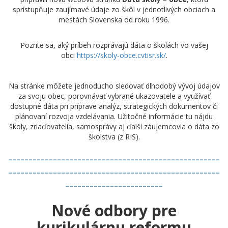
sprístupňuje zaujímavé údaje zo škôl v jednotlivých obciach a
mestách Slovenska od roku 1996.
Pozrite sa, aký príbeh rozprávajú dáta o školách vo vašej
obci
https://skoly-obce.cvtisr.sk/
.
Na stránke môžete jednoducho sledovať dlhodobý vývoj údajov
za svoju obec, porovnávať vybrané ukazovatele a využívať
dostupné dáta pri príprave analýz, strategických dokumentov či
plánovaní rozvoja vzdelávania. Užitočné informácie tu nájdu
školy, zriaďovatelia, samosprávy aj ďalší záujemcovia o dáta zo
školstva (z RIS).
----------------------------------------------------
----------------------------------------------------
------------------------
Nové odbory pre
kurikulárnu reformu