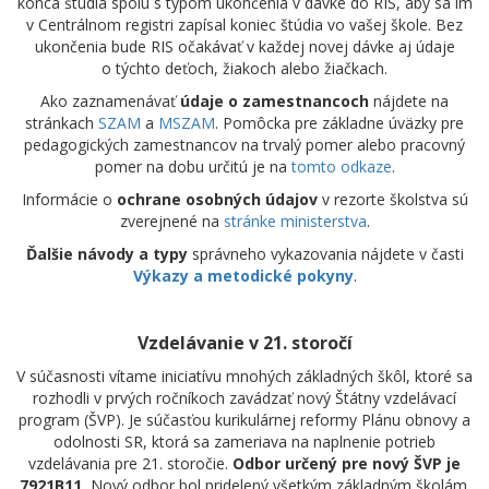
konca štúdia spolu s typom ukončenia v dávke do RIS, aby sa im
v Centrálnom registri zapísal koniec štúdia vo vašej škole. Bez
ukončenia bude RIS očakávať v každej novej dávke aj údaje
o týchto deťoch, žiakoch alebo žiačkach.
Ako zaznamenávať
údaje o zamestnancoch
nájdete na
stránkach
SZAM
a
MSZAM
. Pomôcka pre základne úväzky pre
pedagogických zamestnancov na trvalý pomer alebo pracovný
pomer na dobu určitú je na
tomto odkaze
.
Informácie o
ochrane osobných údajov
v rezorte školstva sú
zverejnené na
stránke ministerstva
.
Ďalšie návody a typy
správneho vykazovania nájdete v časti
Výkazy a metodické pokyny
.
Vzdelávanie v 21. storočí
V súčasnosti vítame iniciatívu mnohých základných škôl, ktoré sa
rozhodli v prvých ročníkoch zavádzať nový Štátny vzdelávací
program (ŠVP). Je súčasťou kurikulárnej reformy Plánu obnovy a
odolnosti SR, ktorá sa zameriava na naplnenie potrieb
vzdelávania pre 21. storočie.
Odbor určený pre nový ŠVP je
7921B11.
Nový odbor bol pridelený všetkým základným školám.