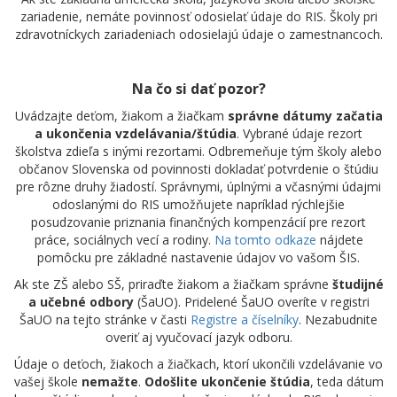
zariadenie, nemáte povinnosť odosielať údaje do RIS. Školy pri
zdravotníckych zariadeniach odosielajú údaje o zamestnancoch.
Na čo si dať pozor?
Uvádzajte deťom, žiakom a žiačkam
správne dátumy začatia
a ukončenia vzdelávania/štúdia
. Vybrané údaje rezort
školstva zdieľa s inými rezortami. Odbremeňuje tým školy alebo
občanov Slovenska od povinnosti dokladať potvrdenie o štúdiu
pre rôzne druhy žiadostí. Správnymi, úplnými a včasnými údajmi
odoslanými do RIS umožňujete napríklad rýchlejšie
posudzovanie priznania finančných kompenzácií pre rezort
práce, sociálnych vecí a rodiny.
Na tomto odkaze
nájdete
pomôcku pre základné nastavenie údajov vo vašom ŠIS.
Ak ste ZŠ alebo SŠ, priraďte žiakom a žiačkam správne
študijné
a učebné odbory
(ŠaUO). Pridelené ŠaUO overíte v registri
ŠaUO na tejto stránke v časti
Registre a číselníky
. Nezabudnite
overiť aj vyučovací jazyk odboru.
Údaje o deťoch, žiakoch a žiačkach, ktorí ukončili vzdelávanie vo
vašej škole
nemažte
.
Odošlite ukončenie štúdia
, teda dátum