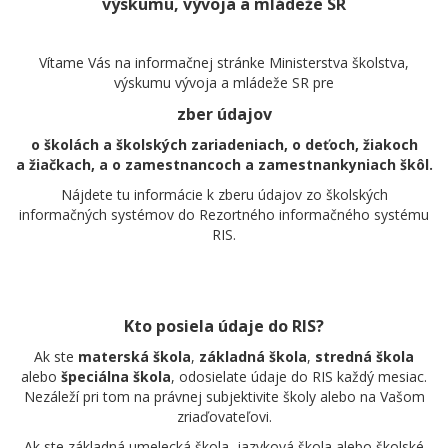
výskumu, vývoja a mládeže SR
Vítame Vás na informačnej stránke Ministerstva školstva,
výskumu vývoja a mládeže SR pre
zber údajov
o školách a školských zariadeniach, o deťoch, žiakoch
a žiačkach, a o zamestnancoch a zamestnankyniach škôl.
Nájdete tu informácie k zberu údajov zo školských
informačných systémov do Rezortného informačného systému
RIS.
Kto posiela údaje do RIS?
Ak ste
materská škola
,
základná škola
,
stredná škola
alebo
špeciálna škola
, odosielate údaje do RIS každý mesiac.
Nezáleží pri tom na právnej subjektivite školy alebo na Vašom
zriaďovateľovi.
Ak ste základná umelecká škola, jazyková škola alebo školské