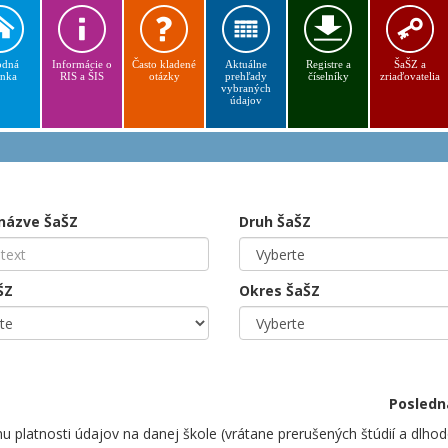
dná
Informácie o
Často kladené
Aktuálne
Registre a
ŠaŠZ a
ánka
RIS a ŠIS
otázky
prehľady
číselníky
zriaďovatelia
vybraných
údajov
 názve ŠaŠZ
Druh ŠaŠZ
ŠZ
Okres ŠaŠZ
Posledn
 platnosti údajov na danej škole (vrátane prerušených štúdií a dlho