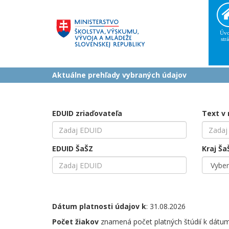
Úvo
str
Aktuálne prehľady vybraných údajov
EDUID zriaďovateľa
Text v
EDUID ŠaŠZ
Kraj Ša
Dátum platnosti údajov k
: 31.08.2026
Počet žiakov
znamená počet platných štúdií k dátumu