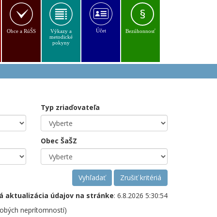
§
Účet
Obce a RúŠS
Výkazy a
Bezúhonnosť
metodické
pokyny
Typ zriaďovateľa
Obec ŠaŠZ
Vyhľadať
Zrušiť kritériá
á aktualizácia údajov na stránke
: 6.8.2026 5:30:54
dobých neprítomností)