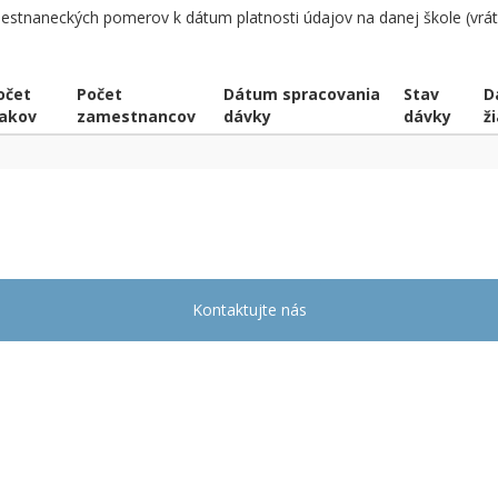
stnaneckých pomerov k dátum platnosti údajov na danej škole (vrá
očet
Počet
Dátum spracovania
Stav
D
iakov
zamestnancov
dávky
dávky
ž
Kontaktujte nás