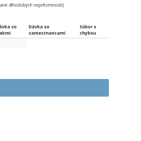
tane dlhodobých neprítomností)
ávka so
Dávka so
Súbor s
iakmi
zamestnancami
chybou