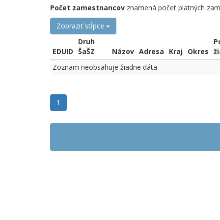
Počet zamestnancov
znamená počet platných zame
Zobraziť stĺpce
Druh
P
EDUID
ŠaŠZ
Názov
Adresa
Kraj
Okres
ž
Zoznam neobsahuje žiadne dáta
1