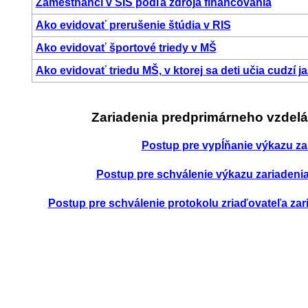
Zamestnanci v ŠIS podľa zdroja financovania
Ako evidovať prerušenie štúdia v RIS
Ako evidovať športové triedy v MŠ
Ako evidovať triedu MŠ, v ktorej sa deti učia cudzí j
Zariadenia predprimárneho vzdeláv
Postup pre vypĺňanie výkazu za
Postup pre schválenie výkazu zariadeni
Postup pre schválenie protokolu zriaďovateľa zar